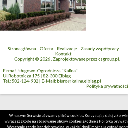
Strona główna
Oferta
Realizacje
Zasady współpracy
Kontakt
Copyright © 2026
. Zaprojektowane przez
csgroup.pl
.
Firma Usługowo-Ogrodnicza "Kalina"
Ul.Robotnicza 175 | 82-300 Elbląg
Tel.: 502-124-932 | E-Mail: biuro@kalina.elblag.pl
Polityka prywatności
W naszym Serwisie używamy plików cookies. Korzystając dalej z Serwis
wyrażasz zgodę na stosowanie plików cookies zgodnie z
Polityką prywatn
Wyrażenie zgody jest dobrowolne, w każdej chwili można ją cofnąć popr